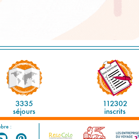
3335
112302
séjours
inscrits
èbre :