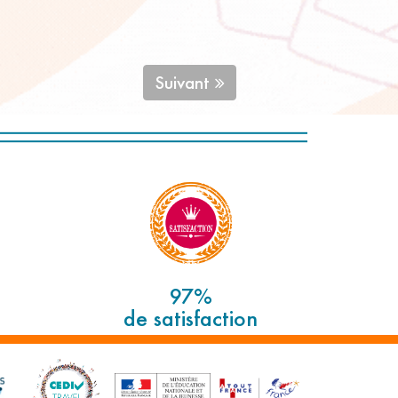
Suivant
97%
de satisfaction