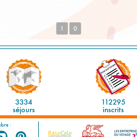
1
0
3334
112295
séjours
inscrits
èbre :