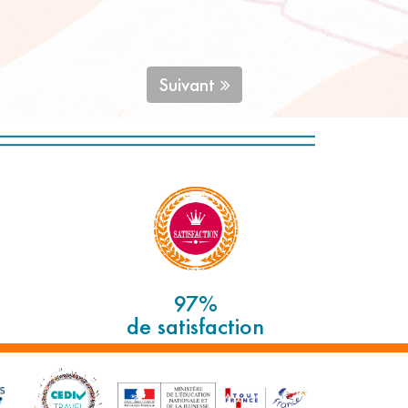
Suivant
97%
de satisfaction