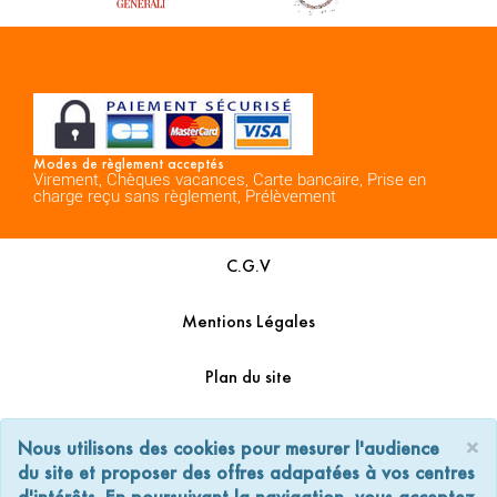
Modes de règlement acceptés
Virement, Chèques vacances, Carte bancaire, Prise en
charge reçu sans règlement, Prélèvement
C.G.V
Mentions Légales
Plan du site
Espace Professionnels
×
Nous utilisons des cookies pour mesurer l'audience
du site et proposer des offres adapatées à vos centres
Nous contacter
d'intérêts. En poursuivant la navigation, vous acceptez