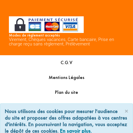
Modes de règlement acceptés
Virement, Chèques vacances, Carte bancaire, Prise en
charge reçu sans règlement, Prélèvement
C.G.V
Mentions Légales
Plan du site
Espace Professionnels
×
Nous utilisons des cookies pour mesurer l'audience
du site et proposer des offres adapatées à vos centres
Nous contacter
d'intérêts. En poursuivant la navigation, vous acceptez
le dépôt de ces cookies.
En savoir plus.