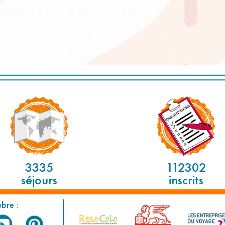
3335
112302
séjours
inscrits
èbre :