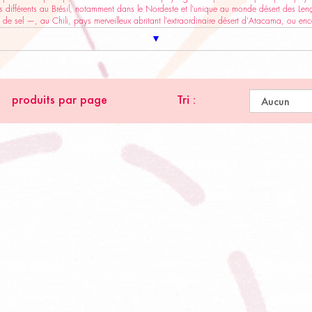
 différents au Brésil, notamment dans le Nordeste et l’unique au monde désert des Lenç
 de sel —, au Chili, pays merveilleux abritant l’extraordinaire désert d’Atacama, ou en
▼
produits par page
Tri :