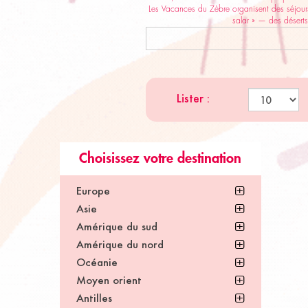
Les Vacances du Zèbre organisent des séjours
salar » — des déserts
Lister :
Choisissez votre destination
Europe
Asie
Amérique du sud
Amérique du nord
Océanie
Moyen orient
Antilles