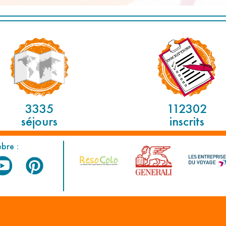
3335
112302
séjours
inscrits
èbre :