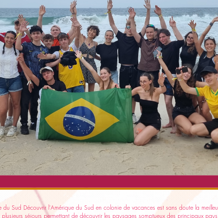
u Sud Découvrir l’Amérique du Sud en colonie de vacances est sans doute la meilleure 
s plusieurs séjours permettant de découvrir les paysages somptueux des principaux pa