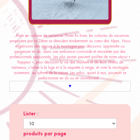
Partir en colonie de vacances l’hiver En hiver, les colonies de vacances
proposées par Le Zèbre se déroulent évidemment au cœur des Alpes. Nous
organisons des séjours à la montagne pour découvrir, apprendre ou
progresser en ski, dans une ambiance conviviale et encadrée par des
professionnels passionnés. Les plus jeunes peuvent profiter de notre séjour «
Trappeur », pour découvrir la vie des mushers et de leurs chiens de
traîneaux, s’initier à la luge et à la raquette à neige, et vivre la montagne
autrement, au rythme de la nature. Les ados, quant à eux, pourront se
perfectionner en ski ou en snowboard...
▼
Lister :
produits par page