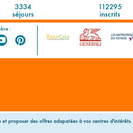
3334
112295
séjours
inscrits
èbre :
Légales
Plan du site
E
e et proposer des offres adapatées à vos centres d'intérêts
Réalisation
Cubiq
- Solution
Vackélys