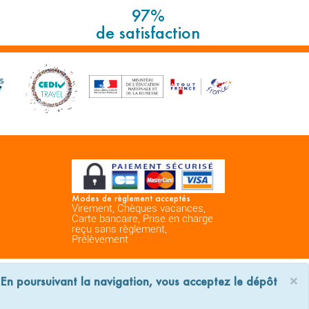
97%
de satisfaction
Modes de règlement acceptés
Virement, Chèques vacances,
Carte bancaire, Prise en charge
reçu sans règlement,
Prélèvement
space Professionnels
Nous contacter
×
. En poursuivant la navigation, vous acceptez le dépôt