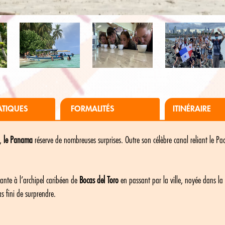
ATIQUES
FORMALITÉS
ITINÉRAIRE
s,
le Panama
réserve de nombreuses surprises. Outre son célèbre canal reliant le Pac
ante à l’archipel caribéen de
Bocas del Toro
en passant par la ville, noyée dans 
s fini de surprendre.