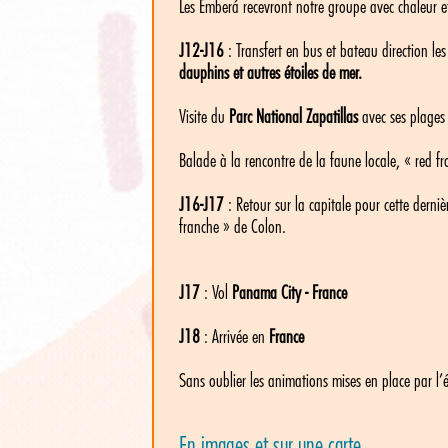
Les Emberá recevront notre groupe avec chaleur et 
J12-J16
: Transfert en bus et bateau direction les
dauphins et autres étoiles de mer.
Visite du
Parc National Zapatillas
avec ses plages 
Balade à la rencontre de la faune locale, « red 
J16-J17
: Retour sur la capitale pour cette derni
franche » de Colon.
J17
: Vol
Panama City - France
J18
: Arrivée en
France
Sans oublier les animations mises en place par l
En images et sur une carte