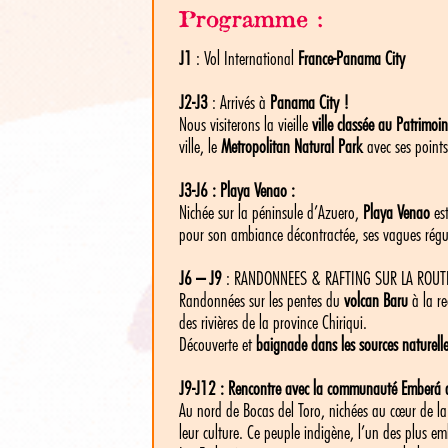
Programme :
J1
: Vol International
France-Panama City
J2-J3
: Arrivés à
Panama City !
Nous visiterons la vieille
ville classée au Patrimo
ville, le
Metropolitan Natural Park
avec ses points
J3-J6 : Playa Venao :
Nichée sur la péninsule d’Azuero,
Playa Venao
est
pour son ambiance décontractée, ses vagues réguli
J6 – J9
: RANDONNEES & RAFTING SUR LA ROUTE 
Randonnées sur les pentes du
volcan Baru
à la re
des rivières de la province Chiriqui.
Découverte et
baignade dans les sources naturell
J9-J12 : Rencontre avec la communauté Emberá a
Au nord de Bocas del Toro, nichées au cœur de la 
leur culture. Ce peuple indigène, l’un des plus e