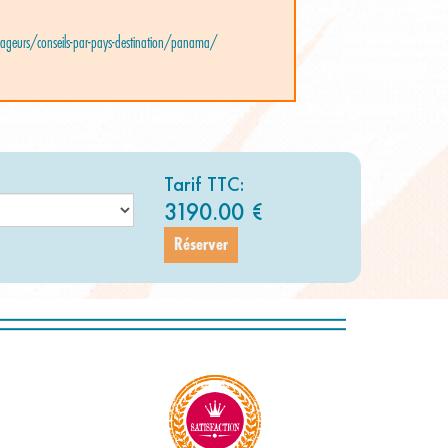
yageurs/conseils-par-pays-destination/panama/
Tarif TTC:
3190.00
€
Réserver