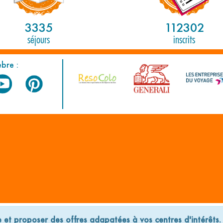
3335
112302
séjours
inscrits
èbre :
Légales
Plan du site
E
e et proposer des offres adapatées à vos centres d'intérêts