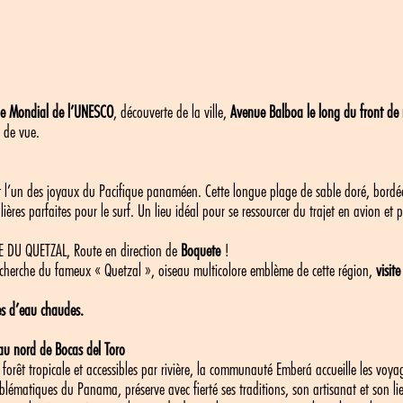
ine Mondial de l’UNESCO
, découverte de la ville,
Avenue Balboa le long du front de 
 de vue.
 l’un des joyaux du Pacifique panaméen. Cette longue plage de sable doré, bordée 
ères parfaites pour le surf. Un lieu idéal pour se ressourcer du trajet en avion et
DU QUETZAL, Route en direction de
Boquete
!
cherche du fameux « Quetzal », oiseau multicolore emblème de cette région,
visit
es d’eau chaudes.
u nord de Bocas del Toro
forêt tropicale et accessibles par rivière, la communauté Emberá accueille les vo
mblématiques du Panama, préserve avec fierté ses traditions, son artisanat et son li