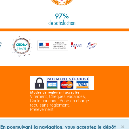
97%
de satisfaction
Modes de règlement acceptés
Virement, Chèques vacances,
Carte bancaire, Prise en charge
reçu sans règlement,
Prélèvement
space Professionnels
Nous contacter
×
. En poursuivant la navigation, vous acceptez le dépôt