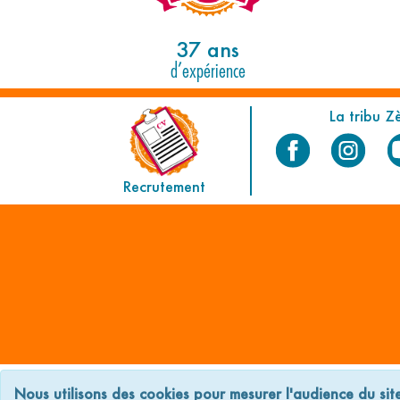
37 ans
d’expérience
La tribu Z
Recrutement
C.G.V
Mentions 
Nous utilisons des cookies pour mesurer l'audience du sit