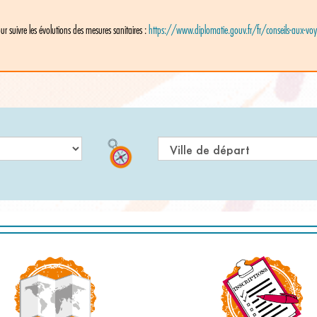
r suivre les évolutions des mesures sanitaires :
https://www.diplomatie.gouv.fr/fr/conseils-aux-vo