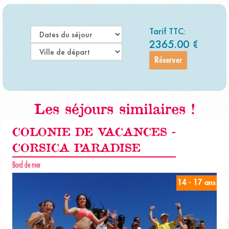
Tarif TTC:
2365.00
€
Réserver
Les séjours similaires !
COLONIE DE VACANCES -
CORSICA PARADISE
Bord de mer
14 - 17 ans