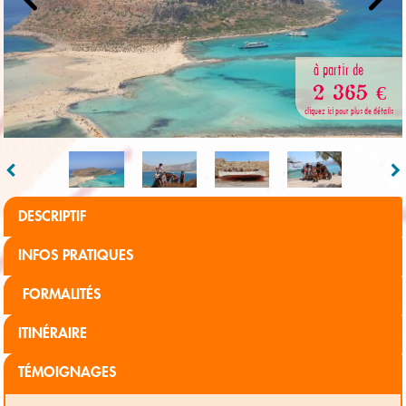
à partir de
2 365 €
cliquez ici pour plus de détails
DESCRIPTIF
INFOS PRATIQUES
FORMALITÉS
ITINÉRAIRE
TÉMOIGNAGES