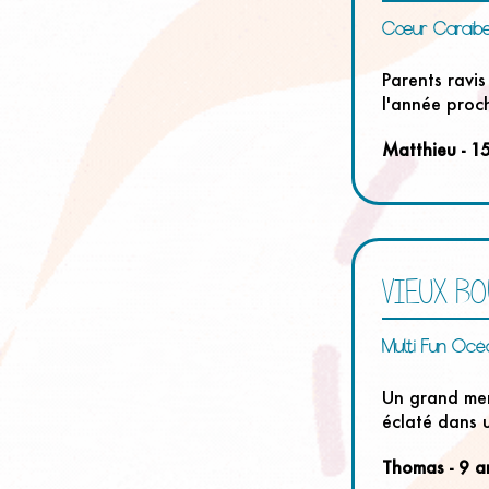
Cœur Caraïb
Parents ravis
l'année proc
Matthieu - 1
VIEUX B
Multi Fun Océ
Un grand mer
éclaté dans 
Thomas - 9 a