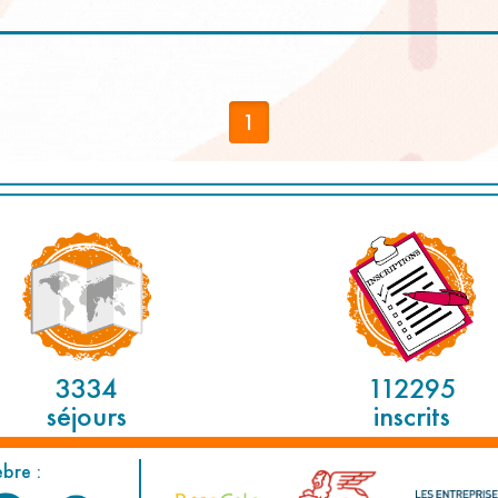
1
3334
112295
séjours
inscrits
èbre :