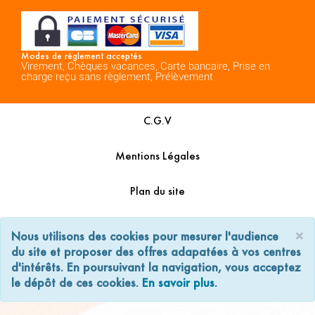
Modes de règlement acceptés
Virement, Chèques vacances, Carte bancaire, Prise en
charge reçu sans règlement, Prélèvement
C.G.V
Mentions Légales
Plan du site
Espace Professionnels
×
Nous utilisons des cookies pour mesurer l'audience
du site et proposer des offres adapatées à vos centres
Nous contacter
d'intérêts. En poursuivant la navigation, vous acceptez
le dépôt de ces cookies.
En savoir plus.
Réalisation
Cubiq
- Solution
Vackélys