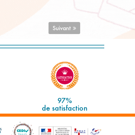
Suivant
97%
de satisfaction