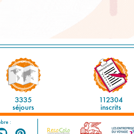
3335
112304
séjours
inscrits
èbre :