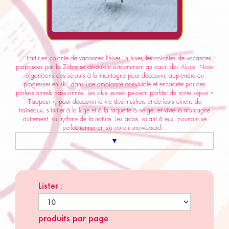
Partir en colonie de vacances l’hiver En hiver, les colonies de vacances
proposées par Le Zèbre se déroulent évidemment au cœur des Alpes. Nous
organisons des séjours à la montagne pour découvrir, apprendre ou
progresser en ski, dans une ambiance conviviale et encadrée par des
professionnels passionnés. Les plus jeunes peuvent profiter de notre séjour «
Trappeur », pour découvrir la vie des mushers et de leurs chiens de
traîneaux, s’initier à la luge et à la raquette à neige, et vivre la montagne
autrement, au rythme de la nature. Les ados, quant à eux, pourront se
perfectionner en ski ou en snowboard...
▼
Lister :
produits par page