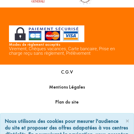
Modes de règlement acceptés
Virement, Chèques vacances, Carte bancaire, Prise en
charge reçu sans règlement, Prélèvement
C.G.V
Mentions Légales
Plan du site
Espace Professionnels
×
Nous utilisons des cookies pour mesurer l'audience
du site et proposer des offres adapatées à vos centres
Nous contacter